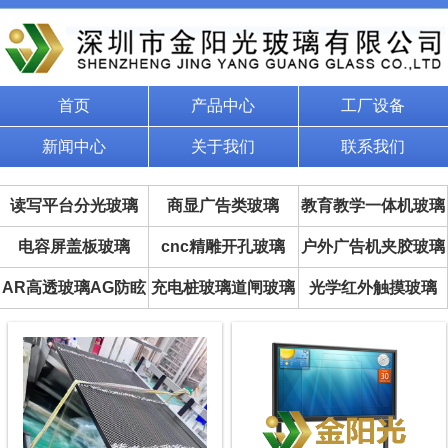
首页
产品中心
工厂设备
新闻中心
关于我们
联系我们
读写平台分光玻璃
商显广告类玻璃
教育教学一体机玻璃
电容屏盖板玻璃
cnc精雕开孔玻璃
户外广告机夹胶玻璃
AR高透玻璃AG防眩
充电桩玻璃道闸玻璃
光学红外触摸玻璃
玻璃