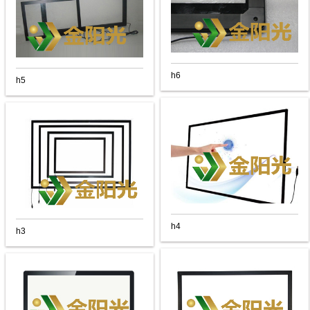
h6
h5
h4
h3