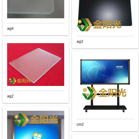
ag4
ag3
ag2
cm2