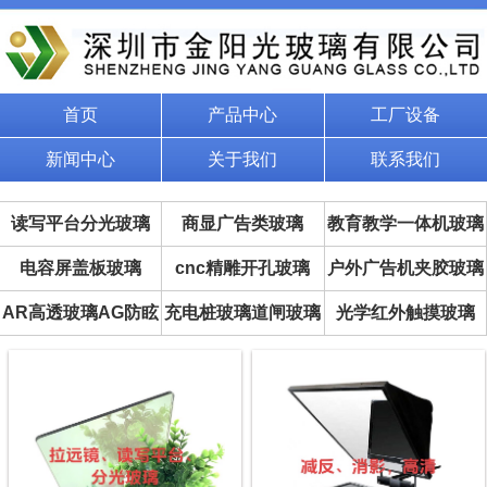
首页
产品中心
工厂设备
新闻中心
关于我们
联系我们
读写平台分光玻璃
商显广告类玻璃
教育教学一体机玻璃
电容屏盖板玻璃
cnc精雕开孔玻璃
户外广告机夹胶玻璃
AR高透玻璃AG防眩
充电桩玻璃道闸玻璃
光学红外触摸玻璃
玻璃