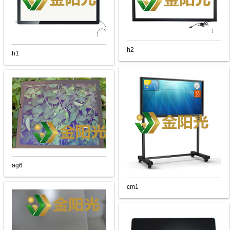
h2
h1
ag6
cm1